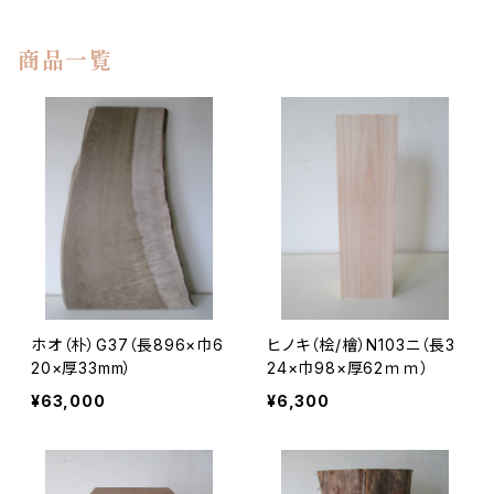
商品一覧
ホオ（朴）G37（長896×巾6
ヒノキ（桧/檜）N103ニ（長3
20×厚33mm）
24×巾98×厚62ｍｍ）
¥63,000
¥6,300