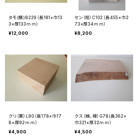
タモ(梻)B229（長181×巾13
セン（栓）C102（長455×巾2
3×厚133ｍｍ）
73×厚34ｍｍ）
¥12,000
¥8,200
クリ（栗）L90（長178×巾17
クス（楠、樟）G78(長362×
8×厚92ｍｍ）
巾321×厚32ｍｍ）
¥4,900
¥4,500