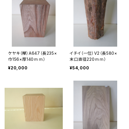
ケヤキ（欅）A647（長235×
イチイ（一位）V2（長580×
巾156×厚140ｍｍ）
末口直径220ｍｍ）
¥20,000
¥54,000